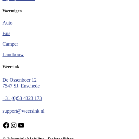
Voertuigen
Auto
Bus
Camper
Landbouw
Weersink
De Ossenboer 12
7547 SJ, Enschede
+31 (0)53 4323 173
support@weersink.nl
Facebook
Instagram
YouTube