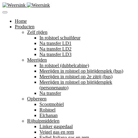
Home
Producten
Zelf rijden
In rolstoel schuifdeur
Na transfer LD1
Na transfer LD2
Na transfer LD3
Meerijden
In rolstoel (dubbelcabine)
Meerijden in rolstoel op bijrijdersplek (bus)
Meerijden in rolstoel op 2e zitrij (bus)
Meerijden in rolstoel op bijrijdersplek
(personenauto)
Na transfer
Opbergen
Scootmobiel
Rolstoel
Elchanan
Rijhulpmiddelen
Linker gaspedaal
Veigel gas en rem
Fadiel Italiana gas en rem