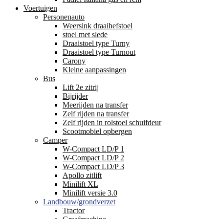
Voertuigen
Personenauto
Weersink draaihefstoel
stoel met slede
Draaistoel type Turny
Draaistoel type Turnout
Carony
Kleine aanpassingen
Bus
Lift 2e zitrij
Bijrijder
Meerijden na transfer
Zelf rijden na transfer
Zelf rijden in rolstoel schuifdeur
Scootmobiel opbergen
Camper
W-Compact LD/P 1
W-Compact LD/P 2
W-Compact LD/P 3
Apollo zitlift
Minilift XL
Minilift versie 3.0
Landbouw/grondverzet
Tractor