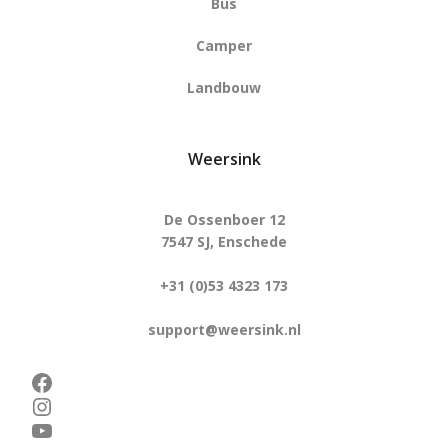
Bus
Camper
Landbouw
Weersink
De Ossenboer 12
7547 SJ, Enschede
+31 (0)53 4323 173
support@weersink.nl
Facebook
Instagram
YouTube